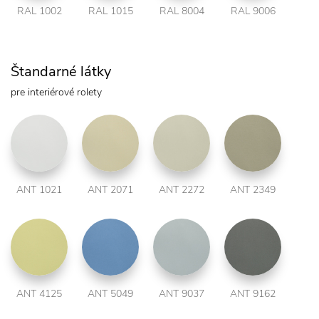
RAL 1002
RAL 1015
RAL 8004
RAL 9006
Štandarné látky
pre interiérové rolety
ANT 1021
ANT 2071
ANT 2272
ANT 2349
ANT 4125
ANT 5049
ANT 9037
ANT 9162