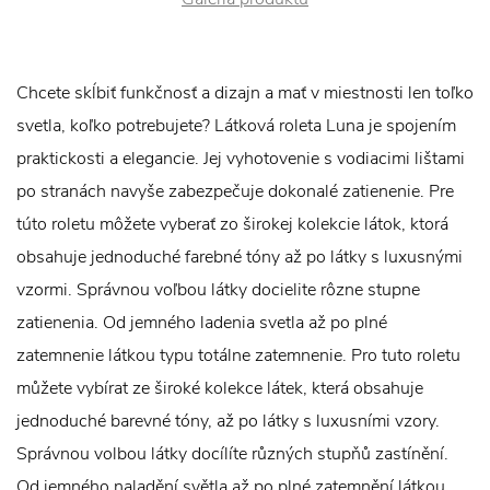
Chcete skĺbiť funkčnosť a dizajn a mať v miestnosti len toľko
svetla, koľko potrebujete? Látková roleta Luna je spojením
praktickosti a elegancie. Jej vyhotovenie s vodiacimi lištami
po stranách navyše zabezpečuje dokonalé zatienenie. Pre
túto roletu môžete vyberať zo širokej kolekcie látok, ktorá
obsahuje jednoduché farebné tóny až po látky s luxusnými
vzormi. Správnou voľbou látky docielite rôzne stupne
zatienenia. Od jemného ladenia svetla až po plné
zatemnenie látkou typu totálne zatemnenie. Pro tuto roletu
můžete vybírat ze široké kolekce látek, která obsahuje
jednoduché barevné tóny, až po látky s luxusními vzory.
Správnou volbou látky docílíte různých stupňů zastínění.
Od jemného naladění světla až po plné zatemnění látkou