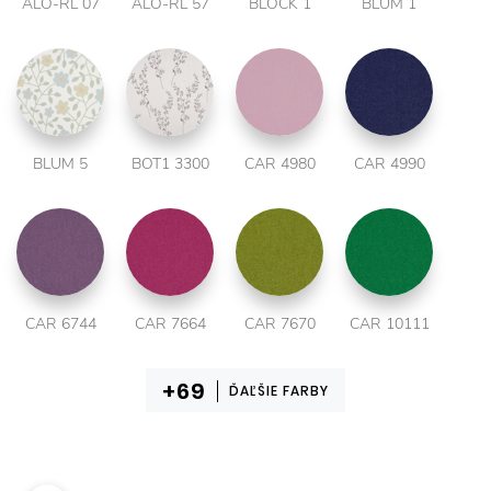
ALO-RL 07
ALO-RL 57
BLOCK 1
BLUM 1
BLUM 5
BOT1 3300
CAR 4980
CAR 4990
CAR 6744
CAR 7664
CAR 7670
CAR 10111
ĎAĽŠIE FARBY