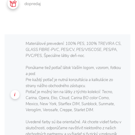
dopredaj
Materiálové prevedení: 100% PES, 100% TREVIRA CS,
GLASS FIBRE-PVC, PES/CV, PES/VISCOSE, PES/PA,
PVC/PES, Špeciálne látky deň-noc.
Ponúkame tiež potlač látok Vaším logom, vzorom, fotkou
a pod.
Pre každý potlač je nutná konzultácia a kalkulácie zo
strany nášho obchodného zástupcu.
Potlač je možný len na látky z týchto kolekcií: Tecno,
Carina, Opera, Eko, Cloud, Carina BO color Como,
Mexico, New York, Starflex DIM, Sunblock, Sunmate,
Veroglim, Verosafe, Creppe, Starlet DIM.
Uvedené farby sú iba orientačné. Ak chcete vidieť farbu v
skutočnosti, odporúčame navštíviť niektorého z našich
obchodných partnerov a vyžiadať si fyzický vzorkovník.