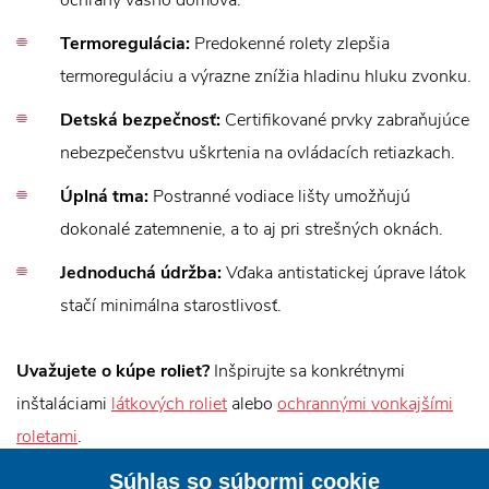
ochrany vášho domova.
Termoregulácia:
Predokenné rolety zlepšia
termoreguláciu a výrazne znížia hladinu hluku zvonku.
Detská bezpečnosť:
Certifikované prvky zabraňujúce
nebezpečenstvu uškrtenia na ovládacích retiazkach.
Úplná tma:
Postranné vodiace lišty umožňujú
dokonalé zatemnenie, a to aj pri strešných oknách.
Jednoduchá údržba:
Vďaka antistatickej úprave látok
stačí minimálna starostlivosť.
Uvažujete o kúpe roliet?
Inšpirujte sa konkrétnymi
inštaláciami
látkových roliet
alebo
ochrannými vonkajšími
roletami
.
Súhlas so súbormi cookie