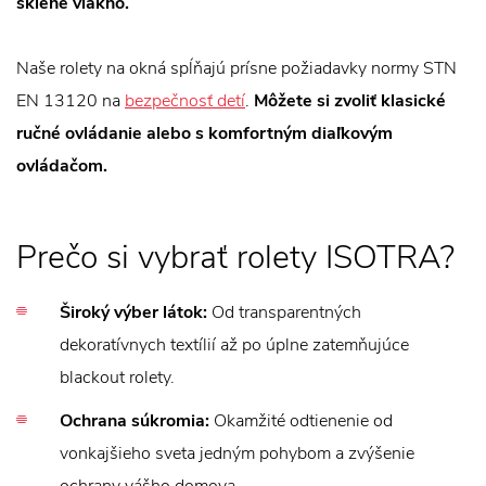
sklené vlákno.
Naše rolety na okná spĺňajú prísne požiadavky normy STN
EN 13120 na
bezpečnosť detí
.
Môžete si zvoliť klasické
ručné ovládanie alebo s komfortným diaľkovým
ovládačom.
Prečo si vybrať rolety ISOTRA?
Široký výber látok:
Od transparentných
dekoratívnych textílií až po úplne zatemňujúce
blackout rolety.
Ochrana súkromia:
Okamžité odtienenie od
vonkajšieho sveta jedným pohybom a zvýšenie