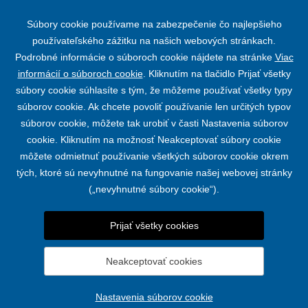
Typy roliet:
predokenné rolety na mieru
,
screenové rolety na
Súbory cookie používame na zabezpečenie čo najlepšieho
mieru
,
látkové rolety
,
strešné rolety
,
zatemňovacie rolety
používateľského zážitku na našich webových stránkach.
Podrobné informácie o súboroch cookie nájdete na stránke
Viac
informácií o súboroch cookie
. Kliknutím na tlačidlo Prijať všetky
súbory cookie súhlasíte s tým, že môžeme používať všetky typy
súborov cookie. Ak chcete povoliť používanie len určitých typov
súborov cookie, môžete tak urobiť v časti Nastavenia súborov
cookie. Kliknutím na možnosť Neakceptovať súbory cookie
môžete odmietnuť používanie všetkých súborov cookie okrem
tých, ktoré sú nevyhnutné na fungovanie našej webovej stránky
(„nevyhnutné súbory cookie“).
PRODUKTY
KONTAKT
Prijať všetky cookies
Neakceptovať cookies
© 2019 - 2026 FORSAN CREATIVE s.r.o. |
Nastavenia súborov
cookie
Nastavenia súborov cookie
vytvoril
webProgress