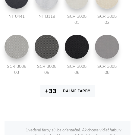
NT 0441
NT B119
SCR 3005
SCR 3005
01
02
SCR 3005
SCR 3005
SCR 3005
SCR 3005
03
05
06
08
ĎAĽŠIE FARBY
Uvedené farby sú iba orientačné. Ak chcete vidieť farbu v