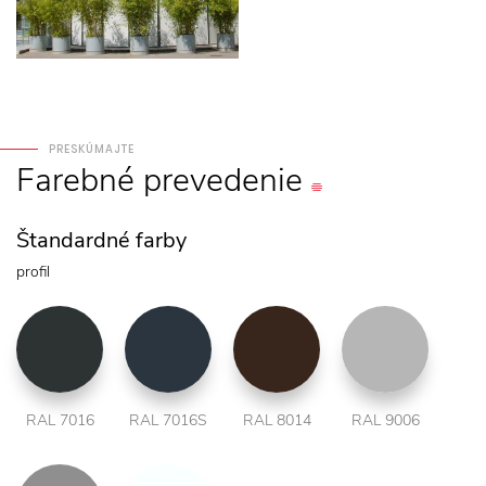
PRESKÚMAJTE
Farebné
prevedenie
Štandardné farby
profil
RAL 7016
RAL 7016S
RAL 8014
RAL 9006