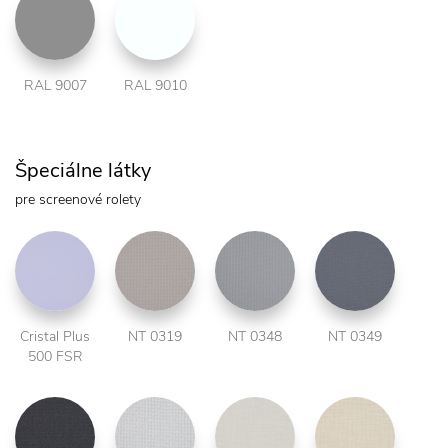
RAL 9007
RAL 9010
Špeciálne látky
pre screenové rolety
Cristal Plus
NT 0319
NT 0348
NT 0349
500 FSR