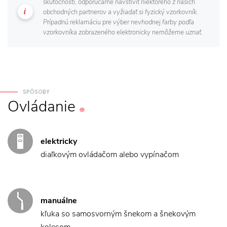
skutočnosti, odporúčame navštíviť niektorého z našich
obchodných partnerov a vyžiadať si fyzický vzorkovník.
Prípadnú reklamáciu pre výber nevhodnej farby podľa
vzorkovníka zobrazeného elektronicky nemôžeme uznať.
SPÔSOBY
Ovládanie
elektricky
diaľkovým ovládačom alebo vypínačom
manuálne
kľuka so samosvorným šnekom a šnekovým