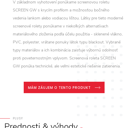
V základnom vyhotovení ponúkame screenovou roletu
SCREEN GW s krycím profilom a možnosťou bočného
vedenia lankom alebo vodiacou lištou. Látky pre tieto moderné
screenové rolety ponúkame v niekoľkých alternatívach
materiálového zloženia podľa účelu použitia - sklenené vlákno,
PVC, polyester, vrátane ponuky látok typu blackout. Vybrané
typy materiálov a ich kombinácia zaisťuje výbornú odolnosť
proti poveternostným vplyvom. Screenová roleta SCREEN
GW ponúka technické, ale veľmi estetické riešenie zatienenia.
MÁM ZÁUJEM O TENTO PRODUKT
PLUSY
Prednosti
&
výhody