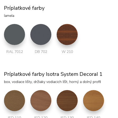
Príplatkové farby
lamela
RAL 7012
DB 702
W 210
Príplatkové farby Isotra System Decoral 1
box, vodiace lišty, držiaky vodiacich líšt, horný a dolný profil
ISD 110
ISD 120
ISD 130
ISD 140