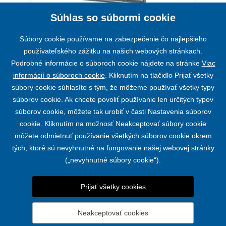
Súhlas so súbormi cookie
Setta 65
Súbory cookie používame na zabezpečenie čo najlepšieho
používateľského zážitku na našich webových stránkach.
Podrobné informácie o súboroch cookie nájdete na stránke
Viac
informácií o súboroch cookie
. Kliknutím na tlačidlo Prijať všetky
súbory cookie súhlasíte s tým, že môžeme používať všetky typy
súborov cookie. Ak chcete povoliť používanie len určitých typov
súborov cookie, môžete tak urobiť v časti Nastavenia súborov
cookie. Kliknutím na možnosť Neakceptovať súbory cookie
môžete odmietnuť používanie všetkých súborov cookie okrem
tých, ktoré sú nevyhnutné na fungovanie našej webovej stránky
(„nevyhnutné súbory cookie“).
PRODUKTY
KONTAKT
Prijať všetky cookies
Neakceptovať cookies
© 2019 - 2026 FORSAN CREATIVE s.r.o. |
Nastavenia súborov