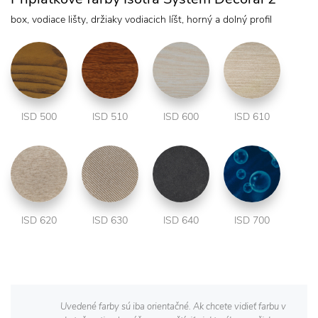
box, vodiace lišty, držiaky vodiacich líšt, horný a dolný profil
ISD 500
ISD 510
ISD 600
ISD 610
ISD 620
ISD 630
ISD 640
ISD 700
Uvedené farby sú iba orientačné. Ak chcete vidieť farbu v