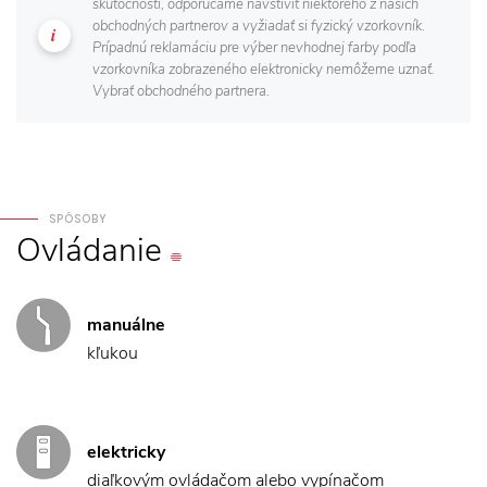
skutočnosti, odporúčame navštíviť niektorého z našich
obchodných partnerov a vyžiadať si fyzický vzorkovník.
Prípadnú reklamáciu pre výber nevhodnej farby podľa
vzorkovníka zobrazeného elektronicky nemôžeme uznať.
Vybrať obchodného partnera.
SPÔSOBY
Ovládanie
manuálne
kľukou
elektricky
diaľkovým ovládačom alebo vypínačom