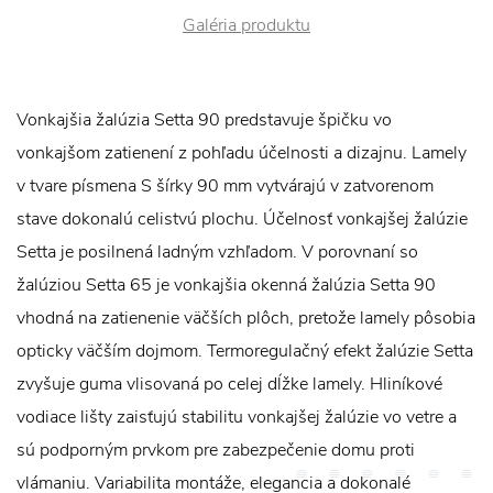
Galéria produktu
Vonkajšia žalúzia Setta 90 predstavuje špičku vo
vonkajšom zatienení z pohľadu účelnosti a dizajnu. Lamely
v tvare písmena S šírky 90 mm vytvárajú v zatvorenom
stave dokonalú celistvú plochu. Účelnosť vonkajšej žalúzie
Setta je posilnená ladným vzhľadom. V porovnaní so
žalúziou Setta 65 je vonkajšia okenná žalúzia Setta 90
vhodná na zatienenie väčších plôch, pretože lamely pôsobia
opticky väčším dojmom. Termoregulačný efekt žalúzie Setta
zvyšuje guma vlisovaná po celej dĺžke lamely. Hliníkové
vodiace lišty zaisťujú stabilitu vonkajšej žalúzie vo vetre a
sú podporným prvkom pre zabezpečenie domu proti
vlámaniu. Variabilita montáže, elegancia a dokonalé