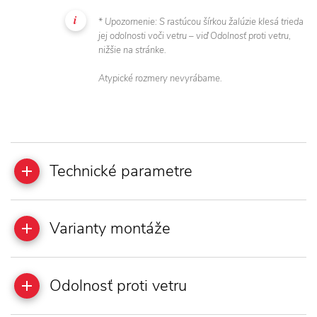
* Upozornenie: S rastúcou šírkou žalúzie klesá trieda
jej odolnosti voči vetru – viď Odolnosť proti vetru,
nižšie na stránke.
Atypické rozmery nevyrábame.
Technické parametre
Varianty montáže
Odolnosť proti vetru