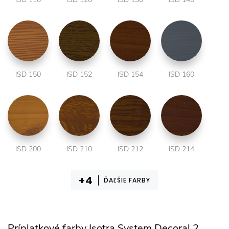
ISD 150
ISD 152
ISD 154
ISD 160
ISD 200
ISD 210
ISD 212
ISD 214
ĎAĽŠIE FARBY
Príplatkové farby Isotra System Decoral 2