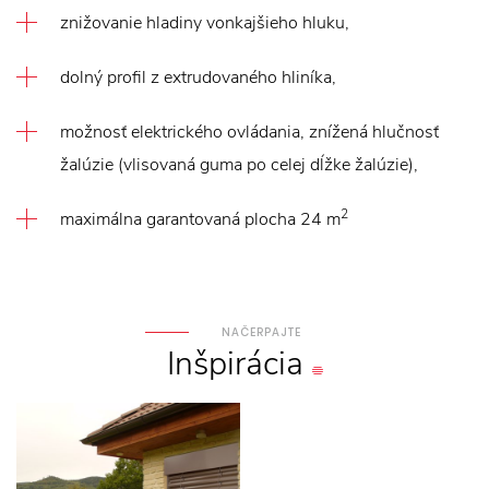
znižovanie hladiny vonkajšieho hluku,
dolný profil z extrudovaného hliníka,
možnosť elektrického ovládania, znížená hlučnosť
žalúzie (vlisovaná guma po celej dĺžke žalúzie),
2
maximálna garantovaná plocha 24 m
NAČERPAJTE
Inšpirácia