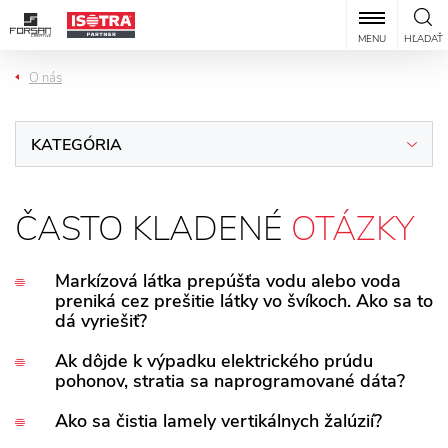
MENU
HĽADAŤ
O nás
KATEGÓRIA
ČASTO KLADENÉ
OTÁZKY
Markízová látka prepúšťa vodu alebo voda
preniká cez prešitie látky vo švíkoch. Ako sa to
dá vyriešiť?
Vodopriepustnosť markízovej látky je rozdielna v
Ak dôjde k výpadku elektrického prúdu
pohonov, stratia sa naprogramované dáta?
závislosti od použitého materiálu. Aj keď ide o tzv.
nepriepustné materiály (napr. pri košových
Pri výpadku elektrického prúdu zostane pohon v
Ako sa čistia lamely vertikálnych žalúzií?
markízach), môže sa stať, že vo švíkoch voda mierne
rovnakej pozícii a v rovnakom stave, v akom bol pred